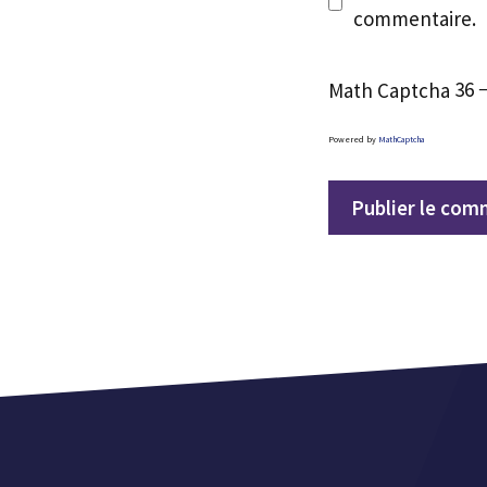
commentaire.
Math Captcha
36 
Powered by
MathCaptcha