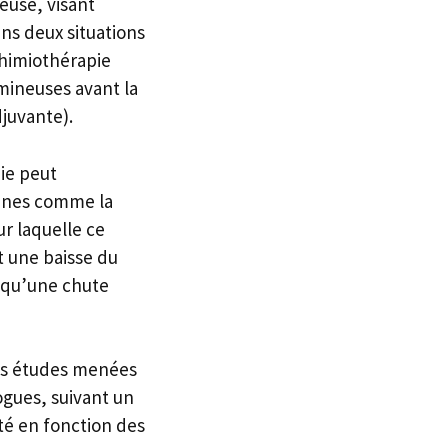
euse, visant
ans deux situations
chimiothérapie
umineuses avant la
djuvante).
pie peut
ganes comme la
ur laquelle ce
t une baisse du
i qu’une chute
ses études menées
logues, suivant un
té en fonction des