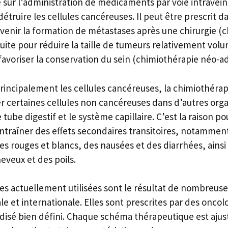
 sur l’administration de médicaments par voie intravein
étruire les cellules cancéreuses. Il peut être prescrit d
évenir la formation de métastases après une chirurgie (
uite pour réduire la taille de tumeurs relativement vol
 favoriser la conservation du sein (chimiothérapie néo-a
principalement les cellules cancéreuses, la chimiothéra
r certaines cellules non cancéreuses dans d’autres or
tube digestif et le système capillaire. C’est la raison po
ntraîner des effets secondaires transitoires, notammen
s rouges et blancs, des nausées et des diarrhées, ains
eveux et des poils.
es actuellement utilisées sont le résultat de nombreu
ale et internationale. Elles sont prescrites par des onco
disé bien défini. Chaque schéma thérapeutique est ajus