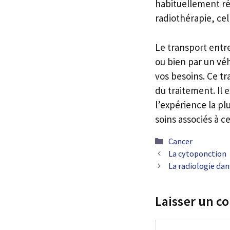
habituellement réa
radiothérapie, cel
Le transport entre
ou bien par un véh
vos besoins. Ce tr
du traitement. Il 
l’expérience la p
soins associés à c
Catégories
Cancer
La cytoponction
La radiologie dan
Laisser un 
Commentaire