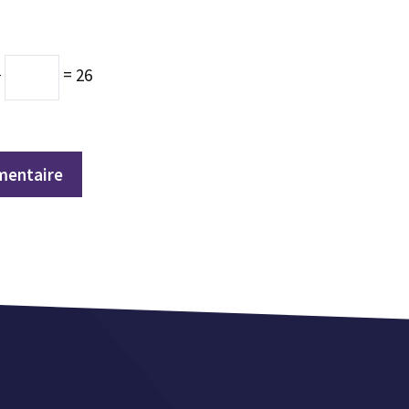
−
= 26