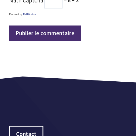
Math Captcha
− 8 = 2
Powered by
MathCaptcha
Contact